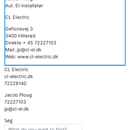
Aut. El-installatør
CL Electric
Gefionsvej 3
3400 Hillerød
Direkte + 45 72227103
Mail: jp@cl-el.dk
Web: www.cl-electric.dk
CL Electric
cl-electric.dk
72228140
Jacob Ploug
72227103
jp@cl-el.dk
Søg